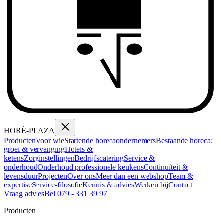
HORÉ
-
PLAZA
Producten
Voor wie
Startende horecaondernemers
Bestaande horeca:
groei & vervanging
Hotels &
ketens
Zorginstellingen
Bedrijfscatering
Service &
onderhoud
Onderhoud professionele keukens
Continuïteit &
levensduur
Projecten
Over ons
Meer dan een webshop
Team &
expertise
Service-filosofie
Kennis & advies
Werken bij
Contact
Vraag advies
Bel
079 - 331 39 97
Producten