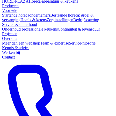
HORÉ
-
PLAZA
Horeca-apparatuur & keukens
Producten
Voor wie
Startende horecaondernemers
Bestaande horeca: groei &
vervanging
Hotels & ketens
Zorginstellingen
Bedrijfscatering
Service & onderhoud
Onderhoud professionele keukens
Continuïteit & levensduur
Projecten
Over ons
Meer dan een webshop
Team & expertise
Service-filosofie
Kennis & advies
Werken bij
Contact