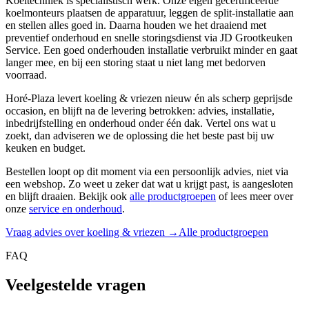
Koeltechniek is specialistisch werk. Onze eigen gecertificeerde
koelmonteurs plaatsen de apparatuur, leggen de split-installatie aan
en stellen alles goed in. Daarna houden we het draaiend met
preventief onderhoud en snelle storingsdienst via JD Grootkeuken
Service. Een goed onderhouden installatie verbruikt minder en gaat
langer mee, en bij een storing staat u niet lang met bedorven
voorraad.
Horé-Plaza levert
koeling & vriezen
nieuw én als scherp geprijsde
occasion, en blijft na de levering betrokken: advies, installatie,
inbedrijfstelling en onderhoud onder één dak. Vertel ons wat u
zoekt, dan adviseren we de oplossing die het beste past bij uw
keuken en budget.
Bestellen loopt op dit moment via een persoonlijk advies, niet via
een webshop. Zo weet u zeker dat wat u krijgt past, is aangesloten
en blijft draaien. Bekijk ook
alle productgroepen
of lees meer over
onze
service en onderhoud
.
Vraag advies over
koeling & vriezen
→
Alle productgroepen
FAQ
Veelgestelde vragen