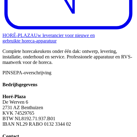
HORÉ
-
PLAZA
Uw leverancier voor nieuwe en
gebruikte horeca-apparatuur
Complete horecakeukens onder één dak: ontwerp, levering,
installatie, onderhoud en service. Professionele apparatuur en RVS-
maatwerk voor de horeca.
PIN
SEPA-overschrijving
Bedrijfsgegevens
Horé-Plaza
De Werven 6
2731 AZ
Benthuizen
KVK
74529765
BTW
NL8192.71.937.B01
IBAN
NL29 RABO 0132 3344 02
Contact